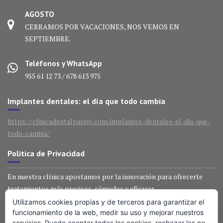
AGOSTO
CERRAMOS POR VACACIONES, NOS VEMOS EN
SEPTIEMBRE.
Teléfonos y WhatsApp
955 61 12 73 / 678 613 975
Implantes dentales: el día que todo cambia
https://clinicadentalparejo.com/implantes-dentales-el-dia-que-
todo-cambia/
Politica de Privacidad
En nuestra clínica apostamos por la innovación para ofrecerte
tratamientos más precisos, cómodos y eficaces.
Utilizamos cookies propias y de terceros para garantizar el
Técnología última generación
funcionamiento de la web, medir su uso y mejorar nuestros
servicios. Puede aceptar todas las cookies, rechazar las no