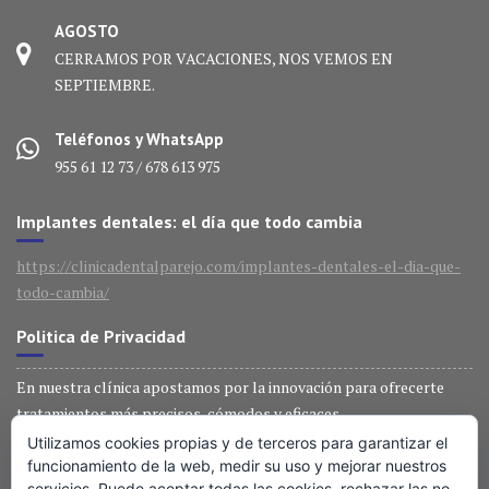
AGOSTO
CERRAMOS POR VACACIONES, NOS VEMOS EN
SEPTIEMBRE.
Teléfonos y WhatsApp
955 61 12 73 / 678 613 975
Implantes dentales: el día que todo cambia
https://clinicadentalparejo.com/implantes-dentales-el-dia-que-
todo-cambia/
Politica de Privacidad
En nuestra clínica apostamos por la innovación para ofrecerte
tratamientos más precisos, cómodos y eficaces.
Utilizamos cookies propias y de terceros para garantizar el
Técnología última generación
funcionamiento de la web, medir su uso y mejorar nuestros
servicios. Puede aceptar todas las cookies, rechazar las no