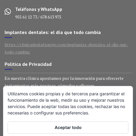
Teléfonos y WhatsApp
955 61 12 73 / 678 613 975
Implantes dentales: el día que todo cambia
https://clinicadentalparejo.com/implantes-dentales-el-dia-que-
todo-cambia/
Politica de Privacidad
En nuestra clínica apostamos por la innovación para ofrecerte
tratamientos más precisos, cómodos y eficaces.
Utilizamos cookies propias y de terceros para garantizar el
Técnología última generación
funcionamiento de la web, medir su uso y mejorar nuestros
servicios. Puede aceptar todas las cookies, rechazar las no
necesarias o configurar sus preferencias.
En nuestra clínica apostamos por la innovación para ofrecerte
tratamientos más precisos, cómodos y eficaces.
Aceptar todo
Entradas recientes