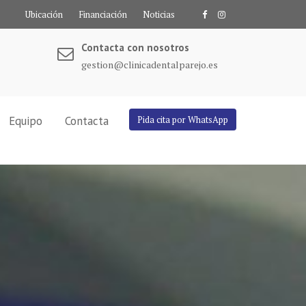
Ubicación
Financiación
Noticias
Contacta con nosotros
gestion@clinicadentalparejo.es
Equipo
Contacta
Pida cita por WhatsApp