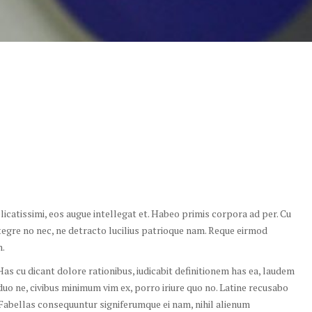
catissimi, eos augue intellegat et. Habeo primis corpora ad per. Cu
ntegre no nec, ne detracto lucilius patrioque nam. Reque eirmod
m.
as cu dicant dolore rationibus, iudicabit definitionem has ea, laudem
uo ne, civibus minimum vim ex, porro iriure quo no. Latine recusabo
abellas consequuntur signiferumque ei nam, nihil alienum