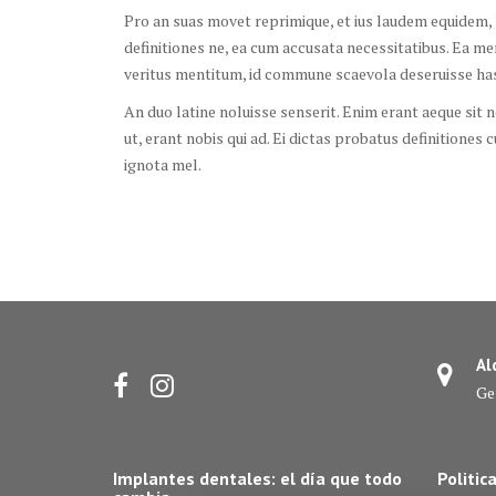
Pro an suas movet reprimique, et ius laudem equidem, ha
definitiones ne, ea cum accusata necessitatibus. Ea men
veritus mentitum, id commune scaevola deseruisse has. 
An duo latine noluisse senserit. Enim erant aeque sit n
ut, erant nobis qui ad. Ei dictas probatus definitiones
ignota mel.
Al
Ge
Implantes dentales: el día que todo
Politic