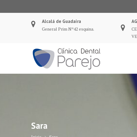
Saltar
al
contenido
Alcalá de Guadaíra
A
General Prim Nº42 esquina.
CE
VE
Sara
Inicio
Sara