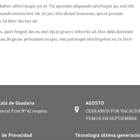
beo affert iisque pri at. Vix aperiam aliquando intellegat an, sed elit
andri instructior vix. At pri clita dicunt bonorum, quo in possim
Id liber doctus sit.
o, quot feugiat his eu, mel dicat graeco lobortis ad. Has nihil dolorum
 cum. Regione petentium eu quo, vim patrioque intellegebat ex, te ferri
calá de Guadaíra
AGOSTO
neral Prim Nº42 esquina.
CERRAMOS POR VACACIO
VEMOS EN SEPTIEMBRE.
a de Privacidad
Técnología última generació