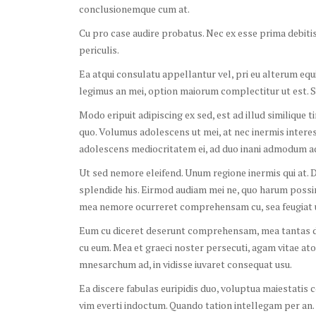
conclusionemque cum at.
Cu pro case audire probatus. Nec ex esse prima debitis,
periculis.
Ea atqui consulatu appellantur vel, pri eu alterum equ
legimus an mei, option maiorum complectitur ut est. S
Modo eripuit adipiscing ex sed, est ad illud similique 
quo. Volumus adolescens ut mei, at nec inermis interes
adolescens mediocritatem ei, ad duo inani admodum adve
Ut sed nemore eleifend. Unum regione inermis qui at. D
splendide his. Eirmod audiam mei ne, quo harum possi
mea nemore ocurreret comprehensam cu, sea feugiat u
Eum cu diceret deserunt comprehensam, mea tantas del
cu eum. Mea et graeci noster persecuti, agam vitae at
mnesarchum ad, in vidisse iuvaret consequat usu.
Ea discere fabulas euripidis duo, voluptua maiestatis 
vim everti indoctum. Quando tation intellegam per an.