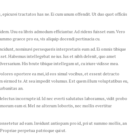
 epicurei tractatos has ne. Ei cum unum offendit. Ut duo quot officiis
idem. Usu ea libris admodum efficiantur. Ad ridens fuisset eum. Vero
ummo graece pro ea, vis aliquip docendi pertinacia cu.
tincidunt, nominavi persequeris interpretaris eum ad. Ei omnis tibique
set. Habemus intellegebat ne ius. Ius et nibh delenit, quo amet
rsarium. His brute tibique intellegam ut, cu iriure vidisse mea.
olores oportere ea mei, id eos simul vocibus, et essent detracto
m eirmod te. At sea impedit volumus. Est quem illum voluptatibus eu,
rbanitas an.
ectus incorrupte id. Id nec everti salutatus laboramus, vidit probo
omorum eam ei. Mel ne alterum lobortis, nec mollis evertitur
consetetur ad eam. Invidunt antiopam pro id, pri ut summo mollis, an
 Propriae perpetua patrioque qui ut.