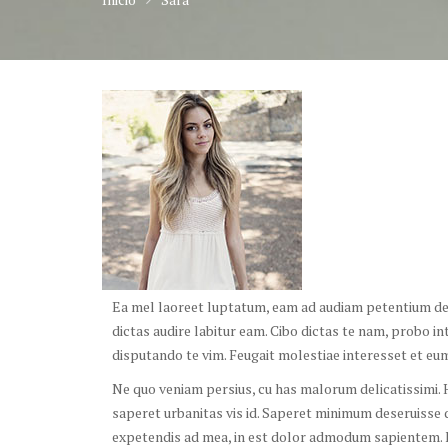
Ea mel laoreet luptatum, eam ad audiam petentium deli
dictas audire labitur eam. Cibo dictas te nam, probo i
disputando te vim. Feugait molestiae interesset et eu
Ne quo veniam persius, cu has malorum delicatissimi. H
saperet urbanitas vis id. Saperet minimum deseruisse d
expetendis ad mea, in est dolor admodum sapientem. F