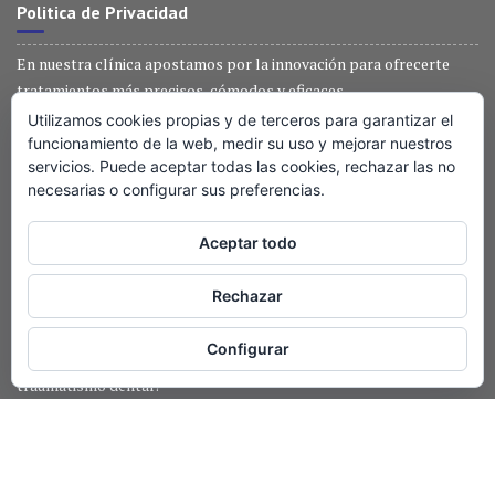
Politica de Privacidad
En nuestra clínica apostamos por la innovación para ofrecerte
tratamientos más precisos, cómodos y eficaces.
Utilizamos cookies propias y de terceros para garantizar el
Técnología última generación
funcionamiento de la web, medir su uso y mejorar nuestros
servicios. Puede aceptar todas las cookies, rechazar las no
necesarias o configurar sus preferencias.
En nuestra clínica apostamos por la innovación para ofrecerte
tratamientos más precisos, cómodos y eficaces.
Aceptar todo
Entradas recientes
Rechazar
¿Conoces la ortodoncia invisible?
Configurar
¿Sabías que es posible volver a colocar un diente después de un
traumatismo dental?
Medical Circle por
Acme Themes