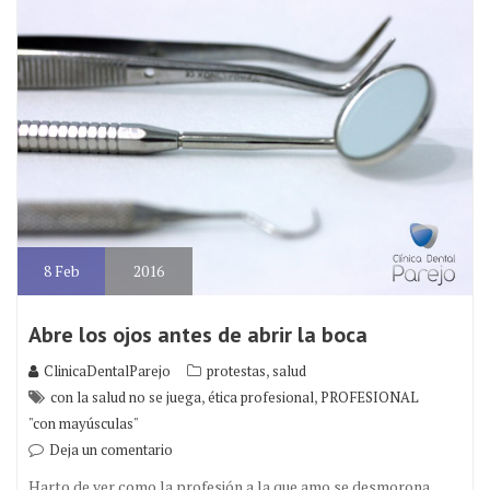
8
Feb
2016
Abre los ojos antes de abrir la boca
,
ClinicaDentalParejo
protestas
salud
,
,
con la salud no se juega
ética profesional
PROFESIONAL
"con mayúsculas"
Deja un comentario
Harto de ver como la profesión a la que amo se desmorona,