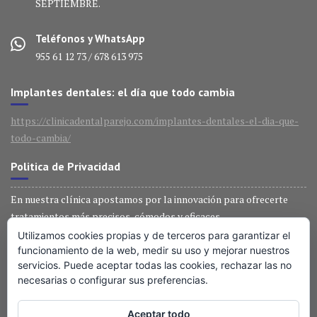
SEPTIEMBRE.
Teléfonos y WhatsApp
955 61 12 73 / 678 613 975
Implantes dentales: el día que todo cambia
https://clinicadentalparejo.com/implantes-dentales-el-dia-que-
todo-cambia/
Politica de Privacidad
En nuestra clínica apostamos por la innovación para ofrecerte
tratamientos más precisos, cómodos y eficaces.
Utilizamos cookies propias y de terceros para garantizar el
Técnología última generación
funcionamiento de la web, medir su uso y mejorar nuestros
servicios. Puede aceptar todas las cookies, rechazar las no
necesarias o configurar sus preferencias.
En nuestra clínica apostamos por la innovación para ofrecerte
tratamientos más precisos, cómodos y eficaces.
Aceptar todo