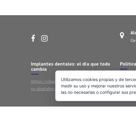
Al
Ge
Implantes dentales: el día que todo
Politic
cambia
En nuest
Utilizamos cookies propias y de terce
https://clinicadentalparejo.com/implant
innovaci
medir su uso y mejorar nuestros servi
es-dentales-el-dia-que-todo-cambia/
las no necesarias o configurar sus pre
más prec
Medical Circle por
Acme Themes