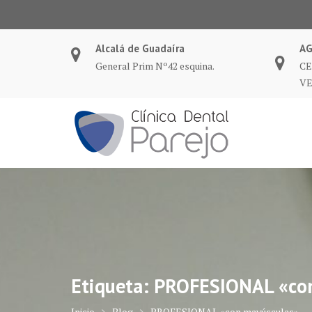
Saltar
al
contenido
Alcalá de Guadaíra
A
General Prim Nº42 esquina.
CE
VE
Etiqueta:
PROFESIONAL «con
Inicio
Blog
PROFESIONAL «con mayúsculas»