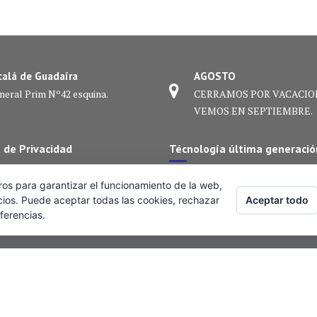
calá de Guadaíra
AGOSTO
neral Prim Nº42 esquina.
CERRAMOS POR VACACIO
VEMOS EN SEPTIEMBRE.
a de Privacidad
Técnología última generació
ra clínica apostamos por la
En nuestra clínica apostamos por
ros para garantizar el funcionamiento de la web,
ón para ofrecerte tratamientos
innovación para ofrecerte tratam
Aceptar todo
cios. Puede aceptar todas las cookies, rechazar
ferencias.
isos, cómodos y eficaces.
más precisos, cómodos y eficaces