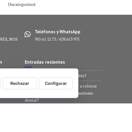
Uncategorized
Teléfonos y WhatsApp
NES, NOS
955 61 12 73 / 678 613 975
n
Entradas recientes
 la
¿Conoces la ortodoncia invisible?
ientos
Rechazar
Configurar
¿Sabías que es posible volver a colocar
.
un diente después de un traumatismo
dental?